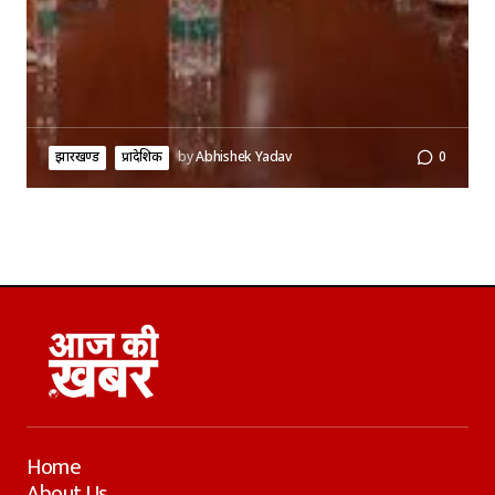
झारखण्ड
प्रादेशिक
by
Abhishek Yadav
0
Home
About Us