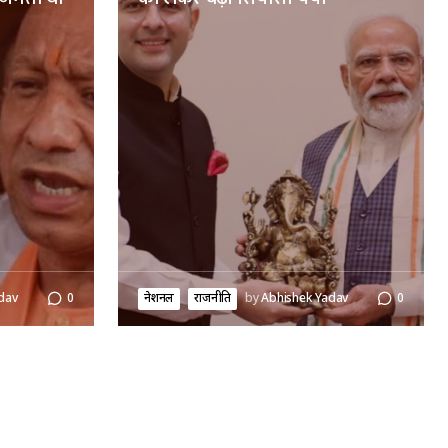
dav
0
नेशनल
राजनीति
by
Abhishek Yadav
0