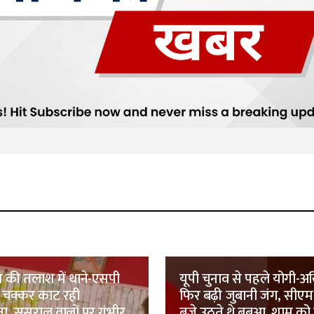
 की तलाश में थाने-एसपी
यूपी चुनाव से पहले योगी-अख
चक्कर काट रही
फिर बढ़ी जुबानी जंग, सीएम 
ा, ससुराल वालों पर गंभीर
बजे उठते थे बबुआ, शाम को