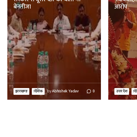
बेनतीजा
आरोप
झारखण्ड
प्रादेशिक
by
Abhishek Yadav
0
उत्तर प्रदेश
प्र