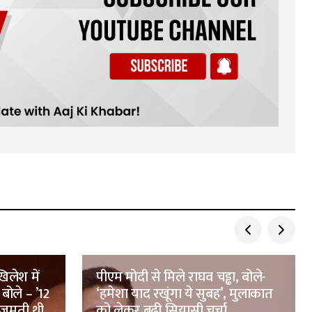
िलेश में
पीएम मोदी से मिले राघव चड्ढा, बोले-
बोले – ’12
‘हमेशा याद रखूंगा ये सुबह’, मुलाकात
 जमती थी
को लेकर बढ़ी सियासी चर्चा