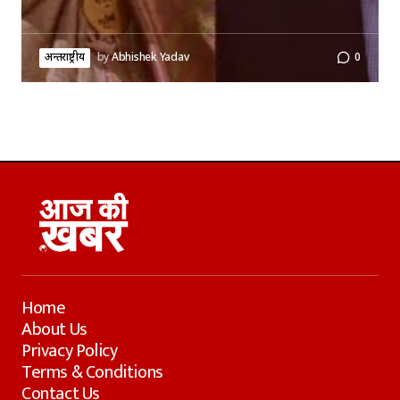
अन्तर्राष्ट्रीय
by
Abhishek Yadav
0
Home
About Us
Privacy Policy
Terms & Conditions
Contact Us