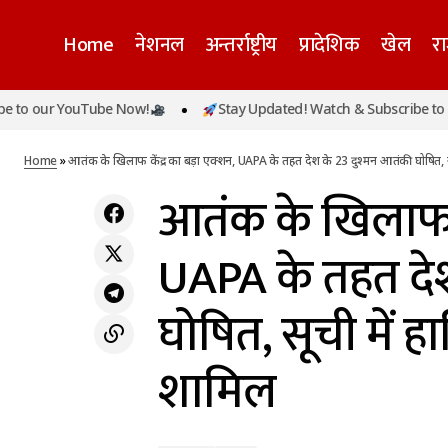
Home
नेशनल
अन्तर्राष्ट्रीय
प्रादेशिक
खेल
र
आतंक के
तेहरान में अयातुल्ला अली खामेनेई को अंतिम विदाई,
 YouTube Now!
Stay Updated! Watch & Subscribe to our YouT
अन्तर्राष्ट्रीय
लाखों लोगों की उमड़ी भीड़, 100 से अधिक देशों के
सूची मे
नेशनल
प्रतिनिधि पहुंचे
Home
»
आतंक के खिलाफ केंद्र का बड़ा एक्शन, UAPA के तहत देश के 23 दुश्मन आतंकी घोषित,
आतंक के खिलाफ के
UAPA के तहत देश
घोषित, सूची में 
शामिल