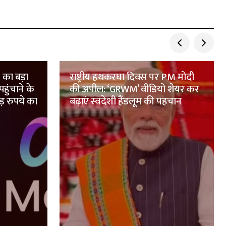
 का बड़ा
राष्ट्रीय हथकरघा दिवस पर PM मोदी
ुंचाने के
की अपील: ‘GRWM’ वीडियो शेयर कर
़ रुपये का
बढ़ाएं स्वदेशी हैंडलूम की पहचान