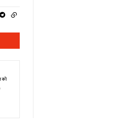
ति को
ं