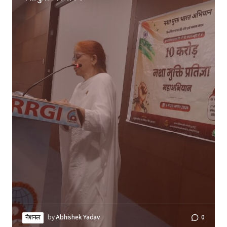
नेशनल
by
Abhishek Yadav
0