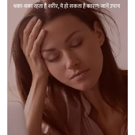
थका-थका रहता है शरीर, ये हो सकता है कारण; जानें उपाय