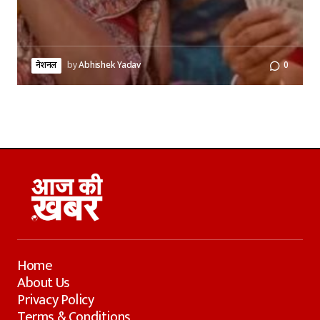
नेशनल
by
Abhishek Yadav
0
Home
About Us
Privacy Policy
Terms & Conditions