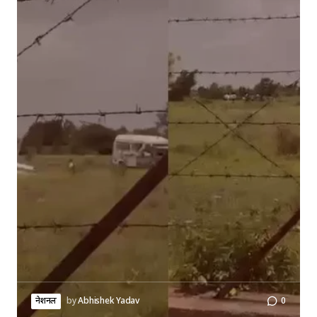
नेशनल
by
Abhishek Yadav
0