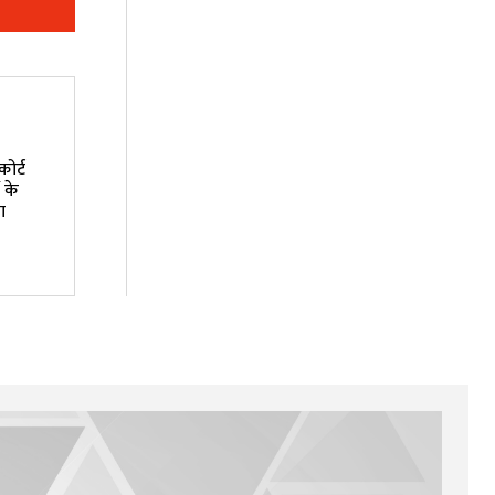
ोर्ट
 के
ा