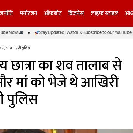
ाजनीति
मनोरंजन
ऑफ़बीट
बिजनेस
लाइफ स्टाइल
आध्
 20 वर्षीय छात्रा का शव तालाब से बरामद, बॉयफ्रेंड और मां को भेजे
Now!
Stay Updated! Watch & Subscribe to our YouTube Now!
ी पुलिस
सेज, जांच में जुटी पुलिस
्षीय छात्रा का शव तालाब से
 और मां को भेजे थे आखिरी
टी पुलिस