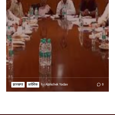
झारखण्ड
प्रादेशिक
by
Abhishek Yadav
0