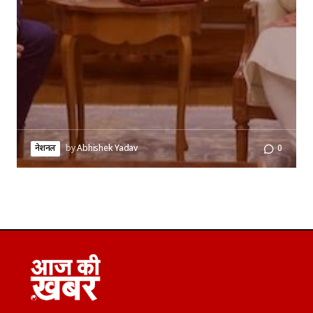
नेशनल
by
Abhishek Yadav
0