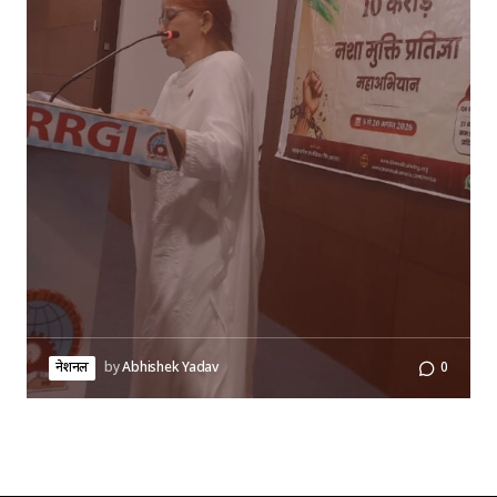
नेशनल
by
Abhishek Yadav
0