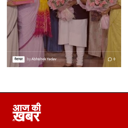
नेशनल
by
Abhishek Yadav
0