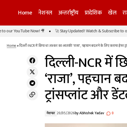
Home
नेशनल
अन्तर्राष्ट्रीय
प्रादेशिक
खेल
र
दिल्ली-NCR 
ur YouTube Now! 🎥
🚀 Stay Updated! Watch & Subscribe to our Yo
UP में गर्मी का ‘हॉटस्पॉट’ बना बांदा, तापमान
नेशनल
और डेंटल ट्र
46.4°C
Home
»
दिल्ली-NCR में छिपा था लश्कर का आतंकी ‘राजा’, पहचान बदलने के लिए कराया हेयर ट्रांसप
दिल्ली-NCR में 
‘राजा’, पहचान ब
ट्रांसप्लांट और डेंट
नेशनल
20/05/2026
by
Abhishek Yadav
0