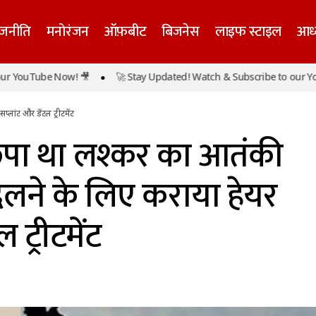
ाजनीति
मनोरंजन
ऑफ़बीट
बिजनेस
लाइफ स्टाइल
आध्
में छिपा था लश्कर का आतंकी ‘राजा’, पहचान बदलने के लिए कराया 
uTube Now! 🎥
🚀 Stay Updated! Watch & Subscribe to our YouTube
ीटमेंट
्लांट और डेंटल ट्रीटमेंट
छिपा था लश्कर का आतंकी
दलने के लिए कराया हेयर
ल ट्रीटमेंट