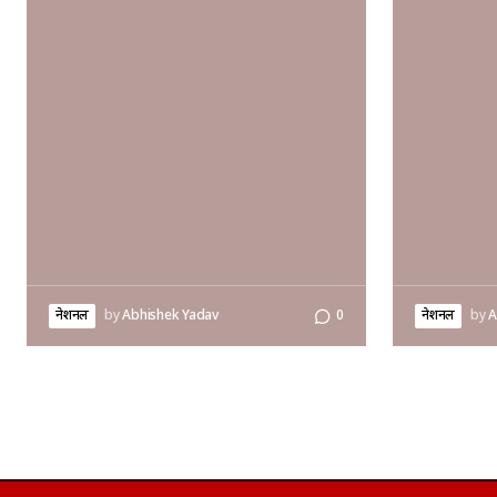
नेशनल
by
Abhishek Yadav
0
नेशनल
by
A