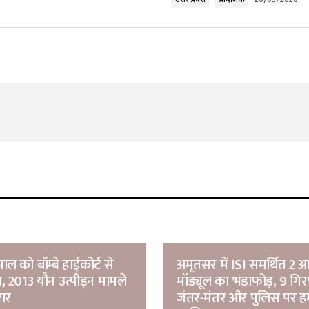
उत्तर प्रदेश
प्रादेशिक
20/05/2026
Your E-mail
*
ल को बॉम्बे हाईकोर्ट से
अमृतसर में ISI समर्थित 2 
, 2013 यौन उत्पीड़न मामले
मॉड्यूल का भंडाफोड़, 9 गिर
रार
जंतर-मंतर और पुलिस पर ह