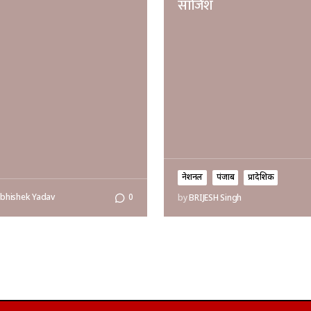
साजिश
नेशनल
पंजाब
प्रादेशिक
bhishek Yadav
0
by
BRIJESH Singh