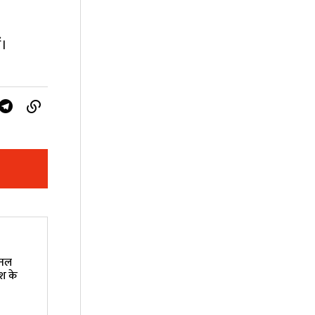
ं।
शनल
ेश के