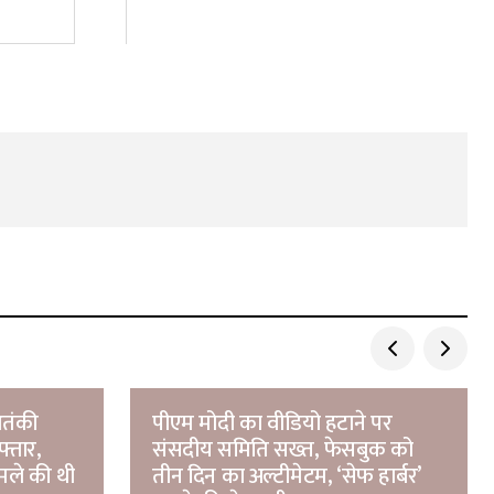
आतंकी
पीएम मोदी का वीडियो हटाने पर
फ्तार,
संसदीय समिति सख्त, फेसबुक को
मले की थी
तीन दिन का अल्टीमेटम, ‘सेफ हार्बर’