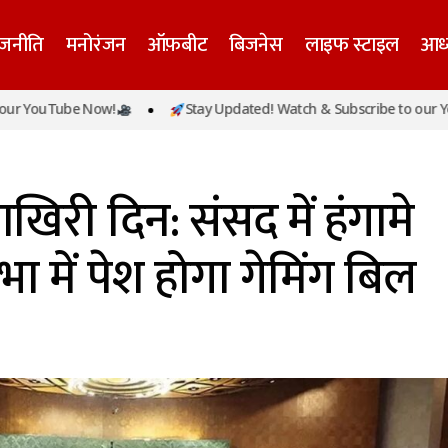
ाजनीति
मनोरंजन
ऑफ़बीट
बिजनेस
लाइफ स्टाइल
आध्
Tube Now!
Stay Updated! Watch & Subscribe to our YouTube 
सत्र का आखिरी दिन: संसद में हंगामे के आसार, राज्यसभा में पेश ह
खिरी दिन: संसद में हंगामे
ा में पेश होगा गेमिंग बिल