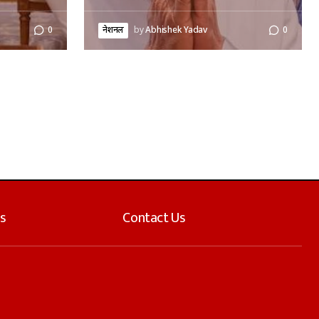
0
नेशनल
by
Abhishek Yadav
0
s
Contact Us