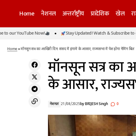
Home
नेशनल
अन्तर्राष्ट्रीय
प्रादेशिक
खेल
र
 YouTube Now!
Stay Updated! Watch & Subscribe to our You
मॉनसून 
गुजरात में भारी बारिश का रेड अलर्ट, हिमाचल में
नेशनल
स्कूल बंद
Home
»
मॉनसून सत्र का आखिरी दिन: संसद में हंगामे के आसार, राज्यसभा में पेश होगा गेमिंग बिल
मॉनसून सत्र का आ
के आसार, राज्यसभ
नेशनल
21/08/2025
by
BRIJESH Singh
0