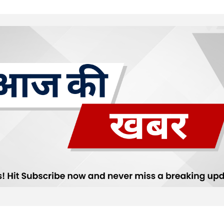
Your E-mail
*