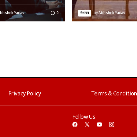
bhishek Yadav
0
नेशनल
by
Abhishek Yadav
Privacy Policy
Terms & Condition
Follow Us