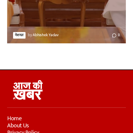
नेशनल
by
Abhishek Yadav
0
Home
About Us
Privacy Policy