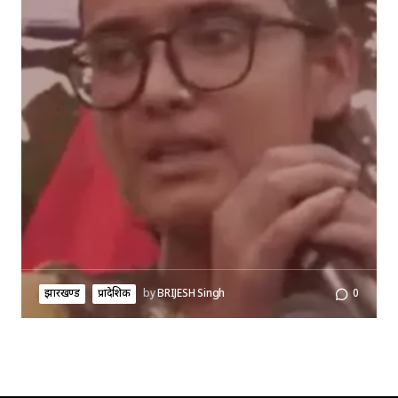
झारखण्ड
प्रादेशिक
by
BRIJESH Singh
0