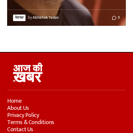
नेशनल
by
Abhishek Yadav
0
Home
About Us
Privacy Policy
Terms & Conditions
Contact Us