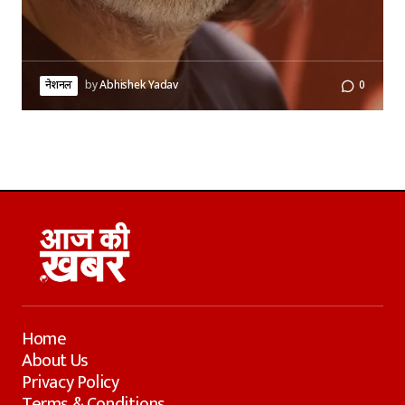
नेशनल
by
Abhishek Yadav
0
Home
About Us
Privacy Policy
Terms & Conditions