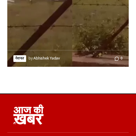
नेशनल
by
Abhishek Yadav
0