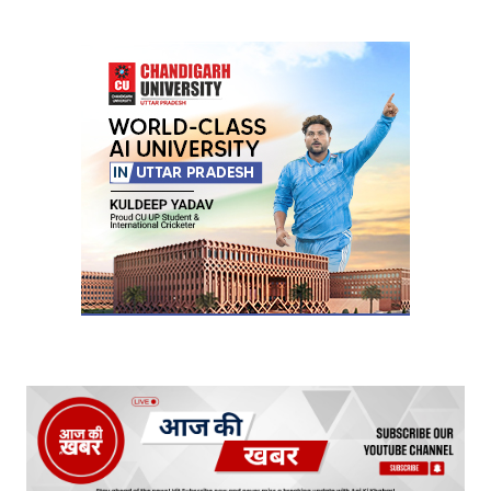
Your Name
*
Your E-mail
*
Submit Comment