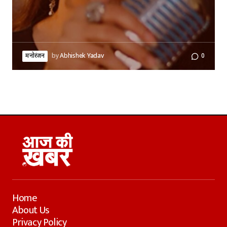
मनोरंजन
by
Abhishek Yadav
0
Home
About Us
Privacy Policy