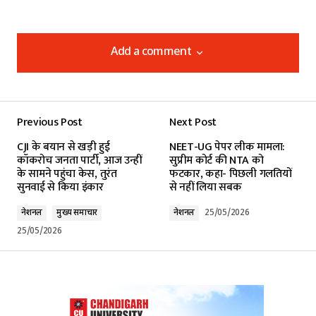
Add a comment
Add a comment
Previous Post
Next Post
Your email address will not be published.
CJI के बयान से खड़ी हुई
NEET-UG पेपर लीक मामला:
Required fields are marked
*
कॉकरोच जनता पार्टी, आज उन्हीं
सुप्रीम कोर्ट की NTA को
के सामने पहुंचा केस, तुरंत
फटकार, कहा- पिछली गलतियों
सुनवाई से किया इंकार
से नहीं लिया सबक
Comment
*
नेशनल
मुख्य समाचार
नेशनल
25/05/2026
25/05/2026
Your Name
*