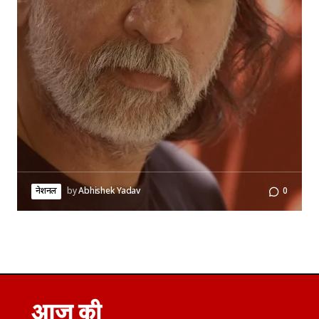
नेशनल
by
Abhishek Yadav
0