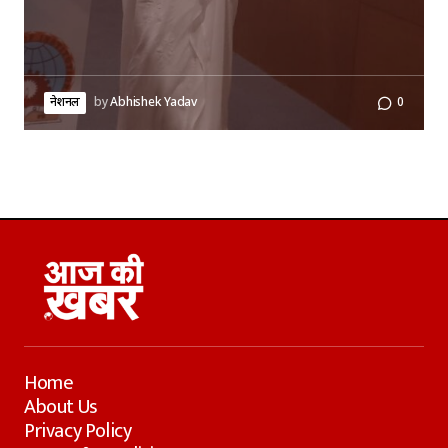
नेशनल
by
Abhishek Yadav
0
Home
About Us
Privacy Policy