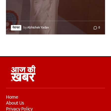
नेशनल
by
Abhishek Yadav
0
Home
About Us
Privacy Policy