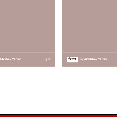
bhishek Yadav
0
नेशनल
by
Abhishek Yadav