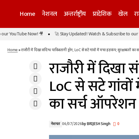
Home
नेशनल
अन्तर्राष्ट्रीय
प्रादेशिक
खेल
र
राजौरी में द
ब्राजील के स्टार फुटबॉलर नेमार ने इंटरनेशनल फुटबॉल
 YouTube Now! 🎥
🚀 Stay Updated! Watch & Subscribe to our You
को कहा अलविदा, वर्ल्ड कप से बाहर होते ही किया
नेशनल
ऑपरेशन जा
ऐलान
Home
»
राजौरी में दिखा संदिग्ध पाकिस्तानी ड्रोन, LoC से सटे गांवों में मचा हड़कंप; सुरक्षाबलों क
राजौरी में दिखा सं
LoC से सटे गांवों 
का सर्च ऑपरेशन
नेशनल
06/07/2026
by
BRIJESH Singh
0