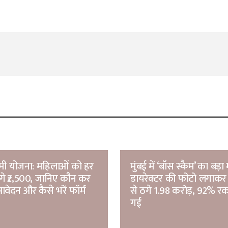
Your E-mail
*
ष्मी योजना: महिलाओं को हर
मुंबई में ‘बॉस स्कैम’ का बड़
ेंगे ₹2,500, जानिए कौन कर
डायरेक्टर की फोटो लगाकर 
वेदन और कैसे भरें फॉर्म
से ठगे 1.98 करोड़, 92% 
गई