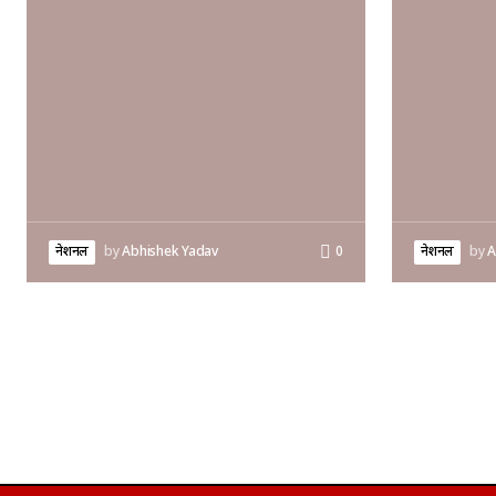
नेशनल
by
Abhishek Yadav
0
नेशनल
by
A