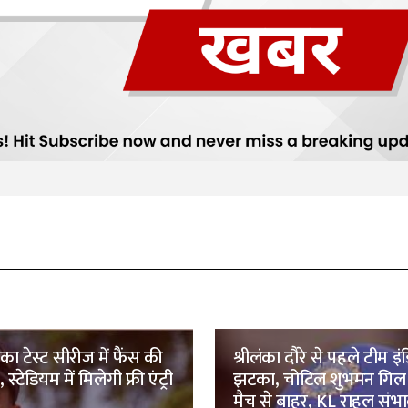
ंका टेस्ट सीरीज में फैंस की
श्रीलंका दौरे से पहले टीम इ
 स्टेडियम में मिलेगी फ्री एंट्री
झटका, चोटिल शुभमन गिल व
मैच से बाहर, KL राहुल संभाल