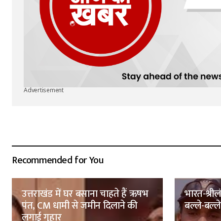
Advertisement
Recommended for You
उत्तराखंड में घर बसाना चाहते हैं ऋषभ
भारत-श्रील
पंत, CM धामी से जमीन दिलाने की
बल्ले-बल्ले,
लगाई गुहार