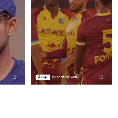
0
खेल-कूद
by
Abhishek Yadav
0