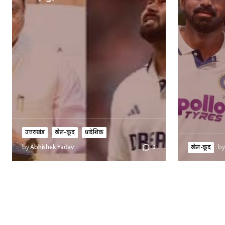
उत्तराखंड
खेल-कूद
प्रादेशिक
खेल-कूद
by
by
Abhishek Yadav
0