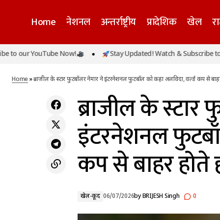
Home
नेशनल
अन्तर्राष्ट्रीय
प्रादेशिक
खेल
र
ब्राजील के
अफगानिस्तान एयर स्ट्राइक में शामिल रहे पाक
ur YouTube Now!
Stay Updated! Watch & Subscribe to our Yo
खेल-
वायुसेना अधिकारी की हत्या से सनसनी, एयर
ही किया ऐ
कूद
हेडक्वार्टर के बाहर मारी गई गोली
Home
»
ब्राजील के स्टार फुटबॉलर नेमार ने इंटरनेशनल फुटबॉल को कहा अलविदा, वर्ल्ड कप से बा
ब्राजील के स्टार 
इंटरनेशनल फुटबॉ
कप से बाहर होते
खेल-कूद
06/07/2026
by
BRIJESH Singh
0