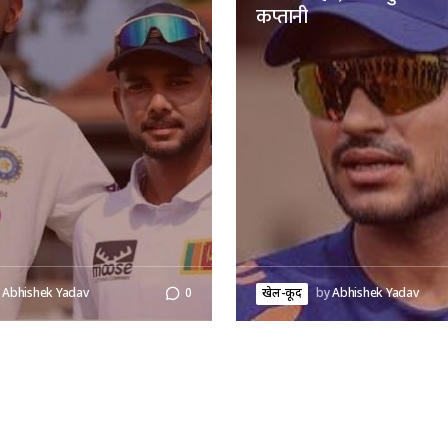
कप्तानी
Abhishek Yadav
0
खेल-कूद
by
Abhishek Yadav