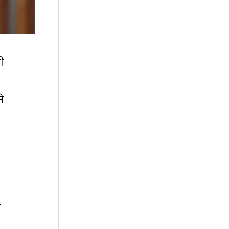
धी
े
ं