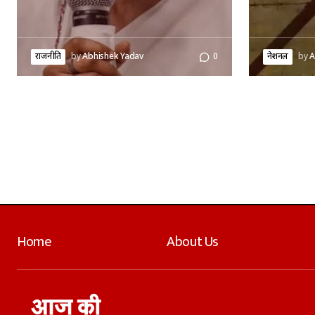
राजनीति
by
Abhishek Yadav
0
नेशनल
by
A
Home
About Us