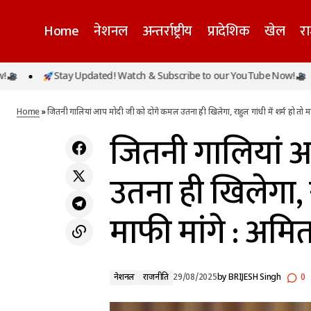
Home
नेशनल
अन्तर्राष्ट्रीय
प्रादेशिक
खेल
र
जितनी 
Stay Updated! Watch & Subscribe to our YouTube Now!
S
नेशनल
चर्चित IRS अधिकारी समीर वानखेड़े के प्रमोशन पर
माफी म
लगी मुहर
राजनीति
Home
»
जितनी गालियां आप मोदी जी को दोगे कमल उतना ही खिलेगा, राहुल गांधी में शर्म हो तो म
जितनी गालियां 
उतना ही खिलेगा, रा
माफी मांगे : अमि
नेशनल
राजनीति
29/08/2025
by
BRIJESH Singh
0