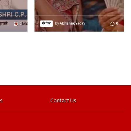
0
नेशनल
by
Abhishek Yadav
0
s
Contact Us