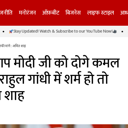
ाजनीति
मनोरंजन
ऑफ़बीट
बिजनेस
लाइफ स्टाइल
आध्
गालियां आप मोदी जी को दोगे कमल उतना ही खिलेगा, राहुल गांधी म
tay Updated! Watch & Subscribe to our YouTube Now!
Stay U
ांगे : अमित शाह
ाफी मांगे : अमित शाह
आप मोदी जी को दोगे कमल
हुल गांधी में शर्म हो तो
त शाह