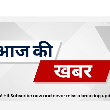
Your E-mail
*