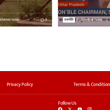
bhishek Yadav
0
राजनीति
by
Abhishek Yadav
Privacy Policy
Terms & Condition
Follow Us