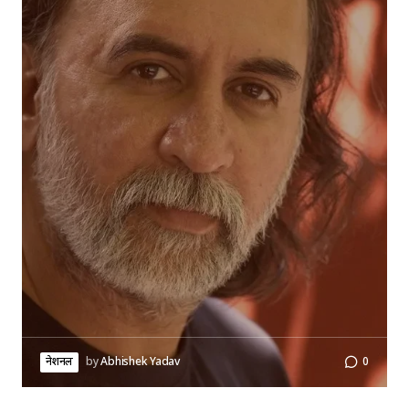
नेशनल
by
Abhishek Yadav
0