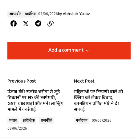
ऑफ़बीट
प्रादेशिक
09/06/2026
by
Abhishek Yadav
Add a comment
Add a comment
Previous Post
Next Post
Your email address will not be published.
पंजाब मंत्री संजीव अरोड़ा से जुड़े
महिलाओं पर टिप्पणी वाले शो
Required fields are marked
*
ठिकानों पर ED की छापेमारी,
क्लिप को लेकर विवाद,
GST धोखाधड़ी और मनी लॉन्ड्रिंग
कॉमेडियन प्रणित मोरे ने दी
मामले में कार्रवाई
सफाई
Comment
*
पंजाब
प्रादेशिक
राजनीति
मनोरंजन
09/06/2026
09/06/2026