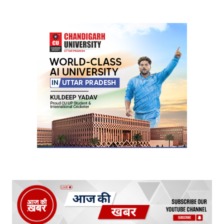
Your Name
*
Your E-mail
*
Submit Comment