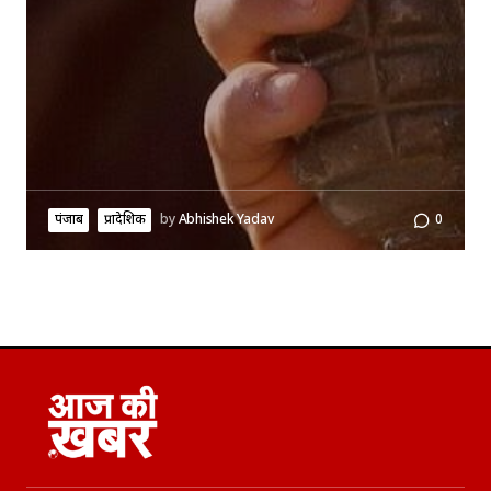
पंजाब
प्रादेशिक
by
Abhishek Yadav
0