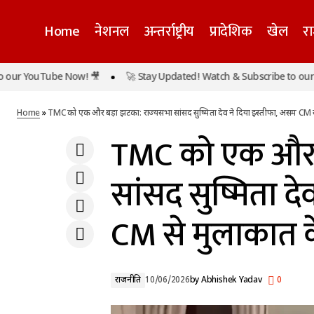
Home
नेशनल
अन्तर्राष्ट्रीय
प्रादेशिक
खेल
र
TMC को एक
मजीठिया की गिरफ्तारी के बाद CM मान का बड़ा
YouTube Now! 🎥
🚀 Stay Updated! Watch & Subscribe to our YouT
बयान, बोले- अब नशा कारोबार के ‘सरगनाओं’ की
राजनीति
मुलाकात क
बारी
Home
»
TMC को एक और बड़ा झटका: राज्यसभा सांसद सुष्मिता देव ने दिया इस्तीफा, असम CM स
TMC को एक और ब
सांसद सुष्मिता द
CM से मुलाकात क
राजनीति
10/06/2026
by
Abhishek Yadav
0