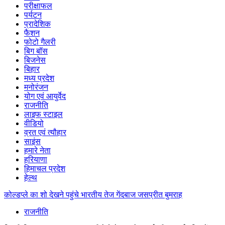
परीक्षाफल
पर्यटन
प्रादेशिक
फैशन
फोटो गैलरी
बिग बॉस
बिजनेस
बिहार
मध्य प्रदेश
मनोरंजन
योग एवं आयुर्वेद
राजनीति
लाइफ स्टाइल
वीडियो
व्रत एवं त्यौहार
साइंस
हमारे नेता
हरियाणा
हिमाचल प्रदेश
हेल्थ
कोल्डप्ले का शो देखने पहुंचे भारतीय तेज गेंदबाज जसप्रीत बुमराह
राजनीति