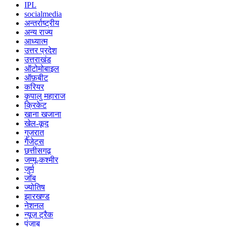
IPL
socialmedia
अन्तर्राष्ट्रीय
अन्य राज्य
आध्यात्म
उत्तर प्रदेश
उत्तराखंड
ऑटोमोबाइल
ऑफ़बीट
करियर
कृपालु महाराज
क्रिकेट
खाना खजाना
खेल-कूद
गुजरात
गैजेट्स
छत्तीसगढ़
जम्मू-कश्मीर
जुर्म
जॉब
ज्योतिष
झारखण्ड
नेशनल
न्यूज़ ट्रैक
पंजाब