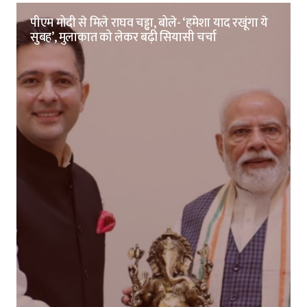
पीएम मोदी से मिले राघव चड्ढा, बोले- ‘हमेशा याद रखूंगा ये
सुबह’, मुलाकात को लेकर बढ़ी सियासी चर्चा