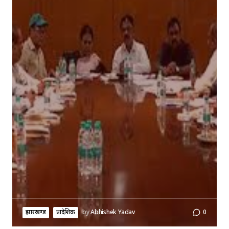
झारखण्ड
प्रादेशिक
by
Abhishek Yadav
0