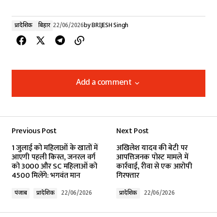
प्रादेशिक
बिहार
22/06/2026
by
BRIJESH Singh
Add a comment
Add a comment
Previous Post
Next Post
Your email address will not be published.
1 जुलाई को महिलाओं के खातों में
अखिलेश यादव की बेटी पर
Required fields are marked
*
आएगी पहली किस्त, जनरल वर्ग
आपत्तिजनक पोस्ट मामले में
को ₹3000 और SC महिलाओं को
कार्रवाई, रीवा से एक आरोपी
₹4500 मिलेंगे: भगवंत मान
गिरफ्तार
Comment
*
पंजाब
प्रादेशिक
22/06/2026
प्रादेशिक
22/06/2026