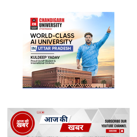
Your Name
*
Your E-mail
*
Submit Comment