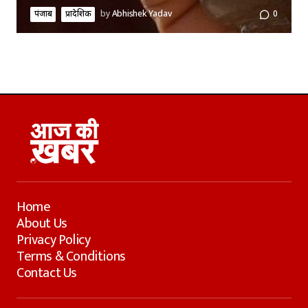
पंजाब
प्रादेशिक
by
Abhishek Yadav
0
Home
About Us
Privacy Policy
Terms & Conditions
Contact Us