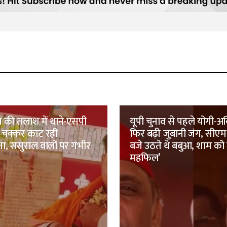
 की तलाश में थाने-एसपी
यूपी चुनाव से पहले योगी-अख
चक्कर काट रही
फिर बढ़ी जुबानी जंग, सीएम 
ा, ससुराल वालों पर गंभीर
बजे उठते थे बबुआ, शाम को
महफिल’