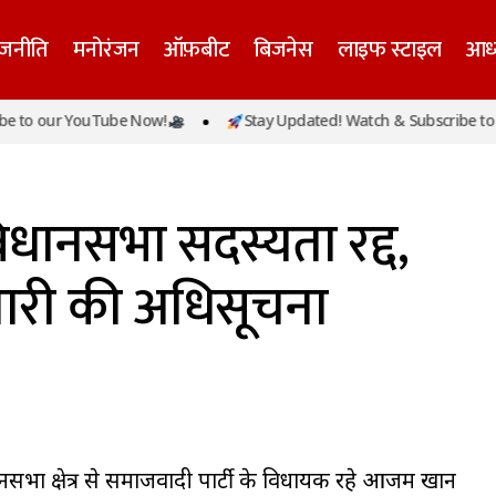
ाजनीति
मनोरंजन
ऑफ़बीट
बिजनेस
लाइफ स्टाइल
आध्
our YouTube Now!
Stay Updated! Watch & Subscribe to our Y
आजम खान की विधानसभा सदस्यता रद्द, सतीश महाना ने जारी
िक
ानसभा सदस्यता रद्द,
जारी की अधिसूचना
नसभा क्षेत्र से समाजवादी पार्टी के विधायक रहे आजम खान