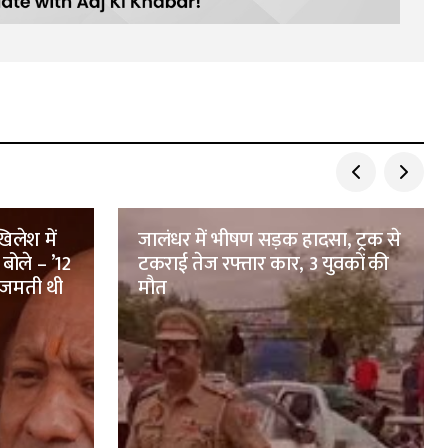
िलेश में
जालंधर में भीषण सड़क हादसा, ट्रक से
बोले – ’12
टकराई तेज रफ्तार कार, 3 युवकों की
 जमती थी
मौत