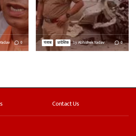
 Yadav
0
पंजाब
प्रादेशिक
by
Abhishek Yadav
0
s
Contact Us