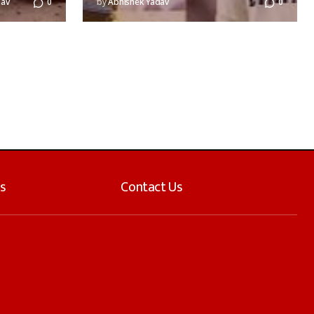
dav
0
by
Abhishek Yadav
0
s
Contact Us