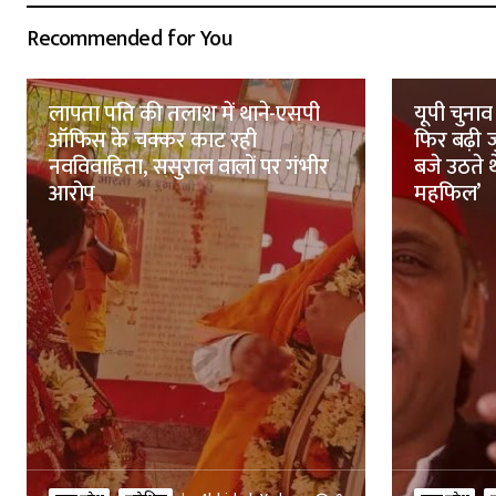
Recommended for You
लापता पति की तलाश में थाने-एसपी
यूपी चुनाव
ऑफिस के चक्कर काट रही
फिर बढ़ी ज
नवविवाहिता, ससुराल वालों पर गंभीर
बजे उठते 
आरोप
महफिल’