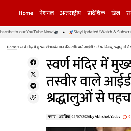
Home
नेशनल
अन्तर्राष्ट्रीय
प्रादेशिक
खेल
र
स्वर्ण म
सीएम धामी के 5 साल पूरे: उत्तराखंड में रचा इतिहास,
to our YouTube Now!
Stay Updated! Watch & Subscribe to ou
पंजाब
अब सबसे लंबे कार्यकाल वाले मुख्यमंत्री बनने से कुछ
पहचान-प
प्रादेशिक
दिन दूर
Home
»
स्वर्ण मंदिर में मुख्यमंत्री भगवंत मान की तस्वीर वाले आईडी कार्ड पर विवाद, श्रद्धालुओं 
स्वर्ण मंदिर में मु
तस्वीर वाले आईडी
श्रद्धालुओं से पह
पंजाब
प्रादेशिक
05/07/2026
by
Abhishek Yadav
0