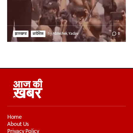
झारखण्ड
प्रादेशिक
by
Abhishek Yadav
0
Home
About Us
Privacy Policy