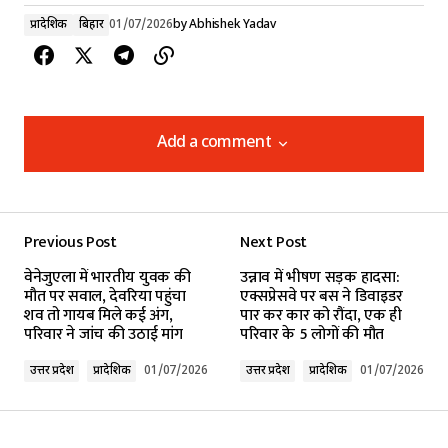
प्रादेशिक
बिहार
01/07/2026
by
Abhishek Yadav
Add a comment
Add a comment
Previous Post
Next Post
Your email address will not be published.
वेनेजुएला में भारतीय युवक की
उन्नाव में भीषण सड़क हादसा:
Required fields are marked
*
मौत पर सवाल, देवरिया पहुंचा
एक्सप्रेसवे पर बस ने डिवाइडर
शव तो गायब मिले कई अंग,
पार कर कार को रौंदा, एक ही
परिवार ने जांच की उठाई मांग
परिवार के 5 लोगों की मौत
Comment
*
उत्तर प्रदेश
प्रादेशिक
01/07/2026
उत्तर प्रदेश
प्रादेशिक
01/07/2026