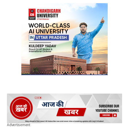
Your Name
*
Your E-mail
*
Submit Comment
Advertisement