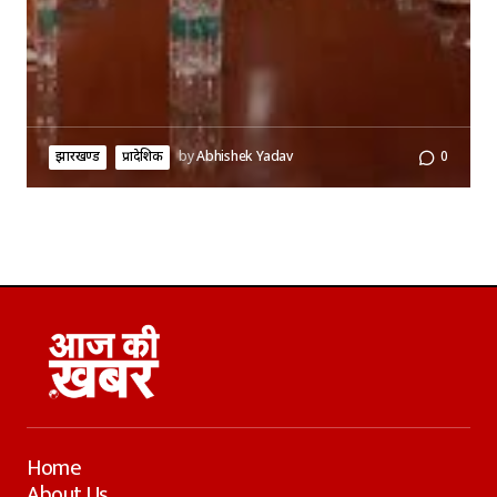
झारखण्ड
प्रादेशिक
by
Abhishek Yadav
0
Home
About Us