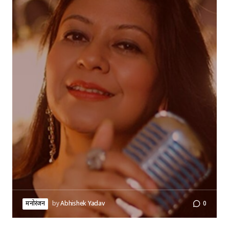
मनोरंजन
by
Abhishek Yadav
0