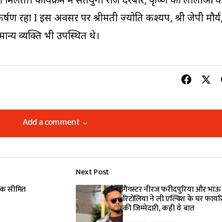
 मिलता। कार्यक्रम में सतयुगी राज दरबार, कृष्ण की लीलाओं 
षण रहा I इस अवसर पर श्रीमती ज्योति कश्यप, श्री जेपी मौर्य
ान्य व्यक्ति भी उपस्थित थे।
Add a comment
Add a comment
Next Post
lished.
Required fields are marked
*
तक सीमित
गैंगस्टर नीरज फरीदपुरिया और भाऊ
रिटोलिया ने ली एल्विश के घर फायरि
की जिम्मेदारी, कही ये बात