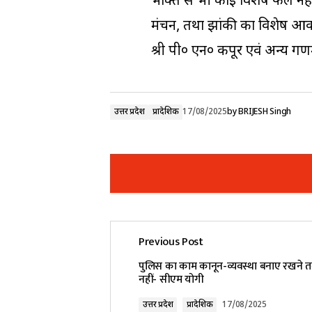
भक्ति से भी कोई विशेष फल नहीं
मंचन, तथा झांकी का विशेष आकर्
श्री पी० एन० कपूर एवं अन्य गणम
उत्तर प्रदेश
प्रादेशिक
17/08/2025
by
BRIJESH Singh
Previous Post
Your email address will not be pub
पुलिस का काम कानून-व्यवस्था बनाए रखने 
नहीं- सीएम योगी
Comment
*
उत्तर प्रदेश
प्रादेशिक
17/08/2025