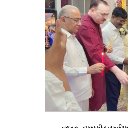
लखनऊ| ब्रह्माकुमारीज जानकीपुरम