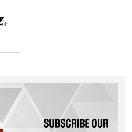
द्र
स के