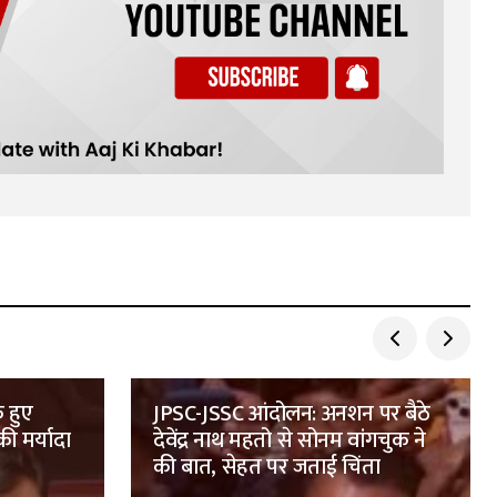
क हुए
JPSC-JSSC आंदोलन: अनशन पर बैठे
ी मर्यादा
देवेंद्र नाथ महतो से सोनम वांगचुक ने
की बात, सेहत पर जताई चिंता