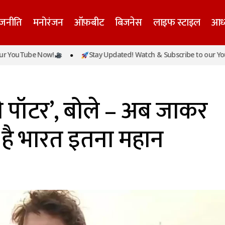
ाजनीति
मनोरंजन
ऑफ़बीट
बिजनेस
लाइफ स्टाइल
आध्
be Now!
Stay Updated! Watch & Subscribe to our YouTube N
हाकुम्भ आए ‘हैरी पॉटर’, बोले – अब जाकर जाना आखिर क्यों है 
ी पॉटर’, बोले – अब जाकर
 है भारत इतना महान