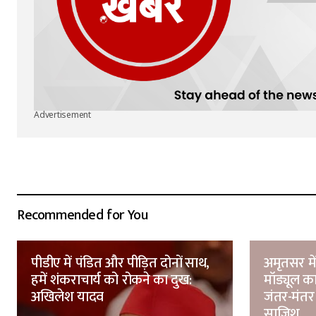
Advertisement
Recommended for You
पीडीए में पंडित और पीड़ित दोनों साथ,
अमृतसर मे
हमें शंकराचार्य को रोकने का दुख:
मॉड्यूल का
अखिलेश यादव
जंतर-मंतर
साजिश