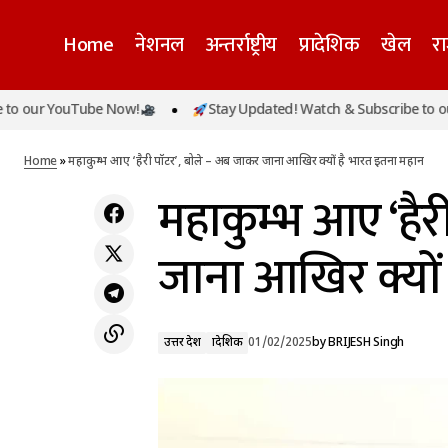
Home
नेशनल
अन्तर्राष्ट्रीय
प्रादेशिक
खेल
र
YouTube Now!
Stay Updated! Watch & Subscribe to our YouTu
म
प्रयागराज रेलवे ने 2 दिन में 700 से अधिक ट्रेनें चलाकर
उत्तर प्रदेश
प्रादेशिक
श्रद्धालुओं को पहुंचाया उनके घर
Home
»
महाकुम्भ आए ‘हैरी पॉटर’, बोले – अब जाकर जाना आखिर क्यों है भारत इतना महान
महाकुम्भ आए ‘हैर
जाना आखिर क्यों
उत्तर प्रदेश
प्रादेशिक
01/02/2025
by
BRIJESH Singh