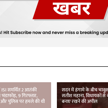
ं ISI समर्थित 2 आतंकी
सदन में हंगामे के बीच भावु
 भंडाफोड़, 9 गिरफ्तार,
सतीश महाना, विधायकों से क
 और पुलिस पर हमले की थी
बनाए रखने की अपील