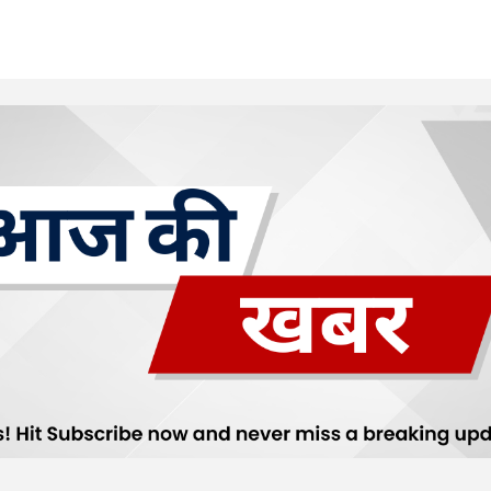
Your E-mail
*