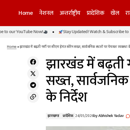
Home
नेशनल
अन्तर्राष्ट्रीय
प्रादेशिक
खेल
र
झारख
शोएब इब्राहिम के पिता को फिर आया ब्रेन स्ट्रोक, ICU में
r YouTube Now!
Stay Updated! Watch & Subscribe to our Yo
झारखण्ड
भर्ती, दीपिका कक्कड़ का परिवार मुश्किल दौर से
के नि
प्रादेशिक
गुजर रहा
Home
»
झारखंड में बढ़ती गर्मी पर सीएम हेमंत सोरेन सख्त, सार्वजनिक स्थलों पर पेयजल व्यवस्था के 
झारखंड में बढ़ती 
सख्त, सार्वजनिक 
के निर्देश
झारखण्ड
प्रादेशिक
24/05/2026
by
Abhishek Yadav