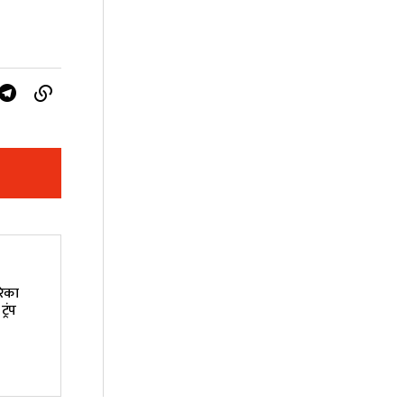
रिका
्रंप