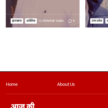
झारखण्ड
प्रादेशिक
by
Abhishek Yadav
0
उत्तर प्रदेश
प
Home
About Us