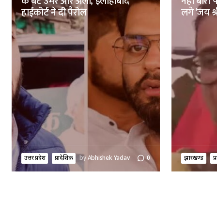
के बेटे उमर और अली, इलाहाबाद
नेहा बोरा 
हाईकोर्ट ने दी पैरोल
लगे ‘जय श्र
उत्तर प्रदेश
प्रादेशिक
by
Abhishek Yadav
0
झारखण्ड
प