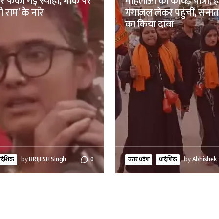
पर फेंकी गई स्याही, मौके पर
महिलाओं की कांवड़ यात्रा, हर
ी राम’ के नारे
गंगाजल लेकर पहुंचीं, सना
का किया दावा
्रादेशिक
by
BRIJESH Singh
0
उत्तर प्रदेश
प्रादेशिक
by
Abhishek