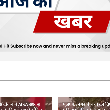
र आंदोलन में AISA अध्यक्ष
मुजफ्फरनगर में चर्चा का वि