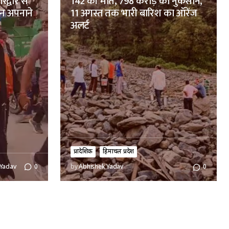
िद्वार से
142 की मौत, 798 करोड़ का नुकसान,
तन अपनाने
11 अगस्त तक भारी बारिश का ऑरेंज
अलर्ट
प्रादेशिक
हिमाचल प्रदेश
 Yadav
0
by
Abhishek Yadav
0