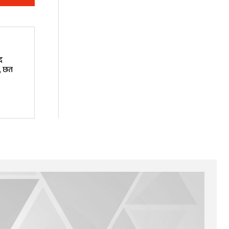
द
, छत