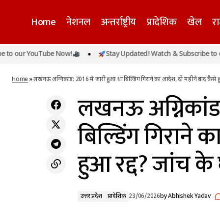
Home
नेशनल
अन्तर्राष्ट्रीय
प्रादेशिक
खेल
र
लखनऊ अ
r YouTube Now!
Stay Updated! Watch & Subscribe to our You
उत्तर प्रदेश
पंजाब की महिलाओं को 1 जुलाई से मिलेगी आर्थिक
रद्द? ज
सहायता, केजरीवाल ने दी बधाई
प्रादेशिक
Home
»
लखनऊ अग्निकांड: 2016 में जारी हुआ था बिल्डिंग गिराने का आदेश, दो महीने बाद कैसे हुआ
लखनऊ अग्निकांड:
बिल्डिंग गिराने क
हुआ रद्द? जांच के 
उत्तर प्रदेश
प्रादेशिक
23/06/2026
by
Abhishek Yadav