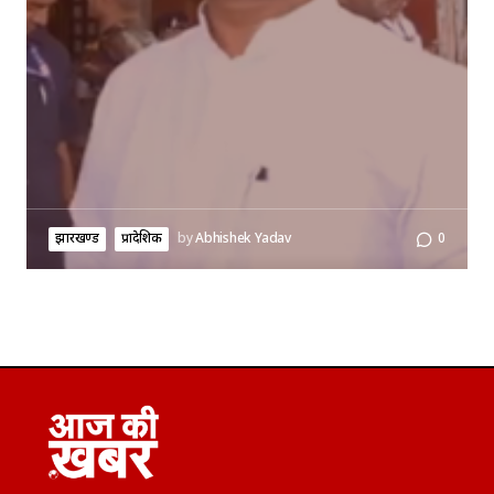
झारखण्ड
प्रादेशिक
by
Abhishek Yadav
0