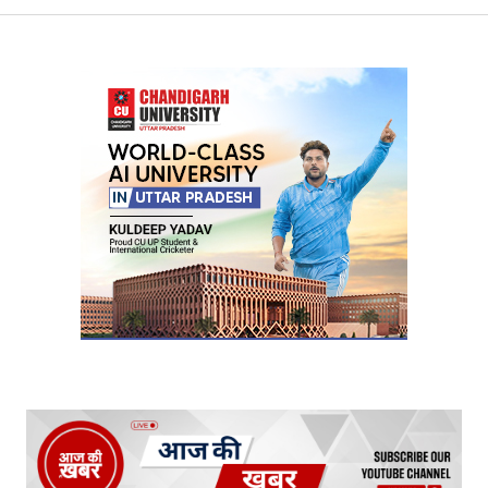
Your Name
*
Your E-mail
*
Submit Comment