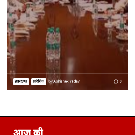
झारखण्ड
प्रादेशिक
by
Abhishek Yadav
0