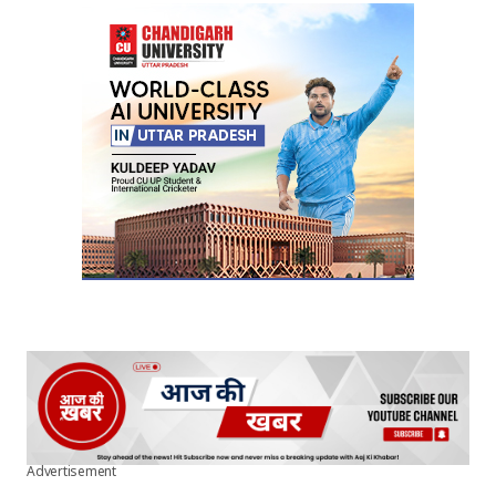
Your Name
*
Your E-mail
*
Submit Comment
Advertisement