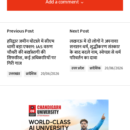
Add a comment
Add a comment
Previous Post
Next Post
Your email address will not be published.
हरिद्वार जमीन घोटाले में सीएम
लखनऊ में दो लोगों ने अपनाया
Required fields are marked
*
धामी बड़ा एक्शन: IAS वरुण
सनातन धर्म, शुद्धीकरण संस्कार
चौधरी की बर्खास्तगी की
के बाद बदले नाम, स्वेच्छा से धर्म
सिफारिश, कई अधिकारियों पर
परिवर्तन का दावा
Comment
*
गिरी गाज
उत्तर प्रदेश
प्रादेशिक
20/06/2026
उत्तराखंड
प्रादेशिक
20/06/2026
Your Name
*
Your E-mail
*