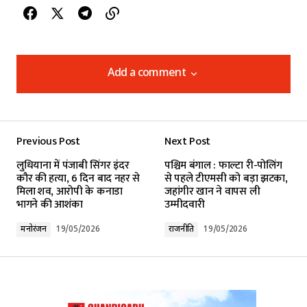
Add a comment
Add a comment
Previous Post
Next Post
Your email address will not be published.
लुधियाना में पंजाबी सिंगर इंदर
पश्चिम बंगाल : फाल्टा री-पोलिंग
Required fields are marked
*
कौर की हत्या, 6 दिन बाद नहर से
से पहले टीएमसी को बड़ा झटका,
मिला शव, आरोपी के कनाडा
जहांगीर खान ने वापस ली
भागने की आशंका
उम्मीदवारी
Comment
*
मनोरंजन
19/05/2026
राजनीति
19/05/2026
Your Name
*